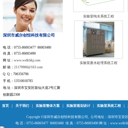
实验室纯水系统工程
深圳市威尔创恒科技有限公司
电 话：0755-86003477 86003480
传 真：0755-86003490
网 址：
www.wellchkj.com
实验室废水处理系统工程
邮 箱：
21179900@163.com
Q Q：706356796
手 机：13510018785
地 址：深圳市宝安区留仙大道2号汇聚
创新园2308
首页
|
关于我们
|
实验室整体方案
|
实验室规划设计
|
实验室系统工程
|
Copyright ©深圳市威尔创恒科技有限公司, 公司地址：深圳市宝安
电 话：0755-86003477 86003480 传 真：0755-86003490 网 址：www.wellch