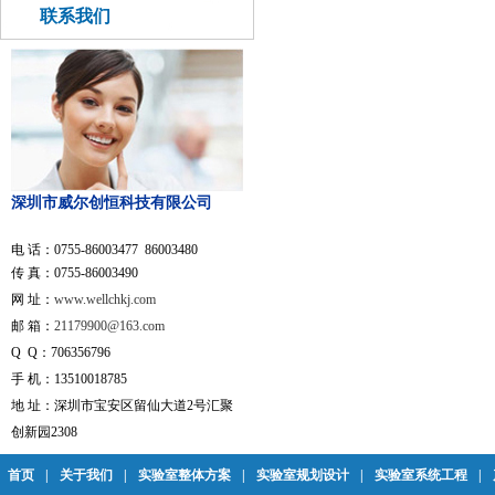
联系我们
深圳市威尔创恒科技有限公司
电 话：0755-86003477 86003480
传 真：0755-86003490
网 址：
www.wellchkj.com
邮 箱：
21179900@163.com
Q Q：706356796
手 机：13510018785
地 址：深圳市宝安区留仙大道2号汇聚
创新园2308
首页
|
关于我们
|
实验室整体方案
|
实验室规划设计
|
实验室系统工程
|