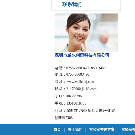
联系我们
深圳市威尔创恒科技有限公司
电 话：0755-86003477 86003480
传 真：0755-86003490
网 址：
www.wellchkj.com
邮 箱：
21179900@163.com
Q Q：706356796
手 机：13510018785
地 址：深圳市宝安区留仙大道2号汇聚
创新园2308
首页
|
关于我们
|
实验室整体方案
|
实验室